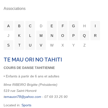
Associations
A
B
C
D
E
F
G
H
I
J
K
L
M
N
O
P
Q
R
S
T
U
V
W
X
Y
Z
TE MAU ORI NO TAHITI
COURS DE DANSE TAHITIENNE
• Enfants à partir de 6 ans et adultes
Mme RIBEIRO Brigitte (Présidente)
519 rue Saint-Honoré
t
- 07 69 33 25 90
Located in:
Sports