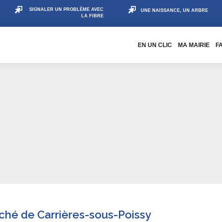
SIGNALER UN PROBLÈME AVEC
UNE NAISSANCE, UN ARBRE
LA FIBRE
EN UN CLIC
MA MAIRIE
F
ché de Carrières-sous-Poissy