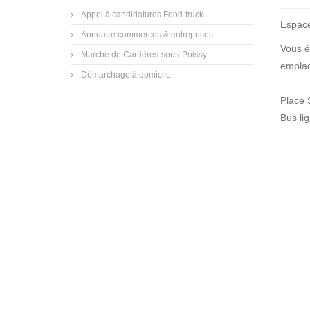
Appel à candidatures Food-truck
Espace
Annuaire commerces & entreprises
Vous ê
Marché de Carrières-sous-Poissy
emplac
Démarchage à domicile
Place 
Bus li