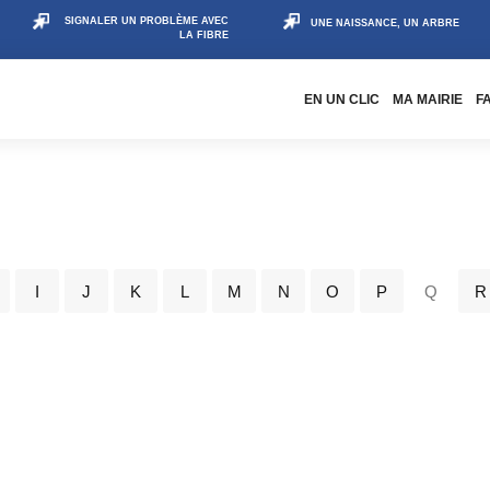
SIGNALER UN PROBLÈME AVEC
UNE NAISSANCE, UN ARBRE
LA FIBRE
EN UN CLIC
MA MAIRIE
F
I
J
K
L
M
N
O
P
Q
R