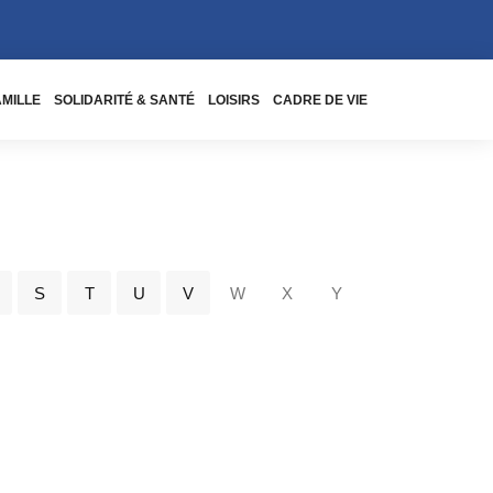
AMILLE
SOLIDARITÉ & SANTÉ
LOISIRS
CADRE DE VIE
S
T
U
V
W
X
Y