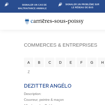
SIGNALER UN PROBLÈME SUR
SIGNALER UN CAS DE
LE RÉSEAU DE BUS
MALTRAITANCE ANIMALE
COMMERCES & ENTREPRISES
A
B
C
D
E
F
G
H
Z
DEZITTER ANGÉLO
Description:
Couvreur, peintre & maçon