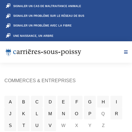
SIGNALER UN CAS DE MALTRAITANCE ANIMALE
SIGNALER UN PROBLÈME SUR LE RÉSEAU DE BUS
SIGNALER UN PROBLÈME AVEC LA FIBRE
UNE NAISSANCE, UN ARBRE
COMMERCES & ENTREPRISES
A
B
C
D
E
F
G
H
I
J
K
L
M
N
O
P
Q
R
S
T
U
V
W
X
Y
Z