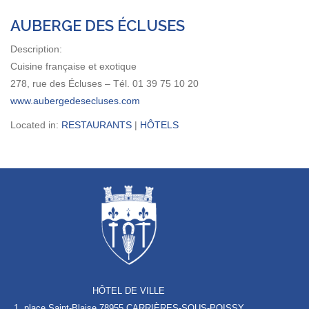
AUBERGE DES ÉCLUSES
Description:
Cuisine française et exotique
278, rue des Écluses – Tél. 01 39 75 10 20
www.aubergedesecluses.com
Located in:
RESTAURANTS
|
HÔTELS
HÔTEL DE VILLE
1, place Saint-Blaise
78955 CARRIÈRES-SOUS-POISSY