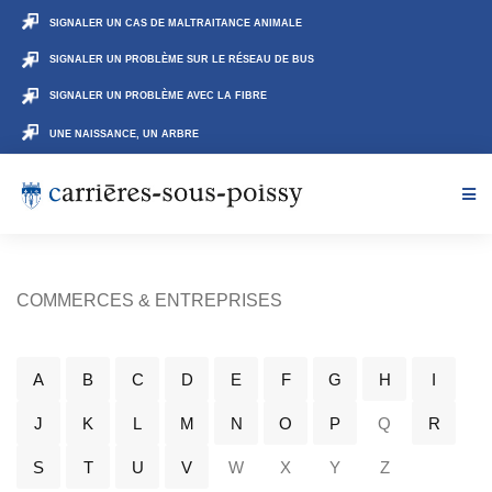
SIGNALER UN CAS DE MALTRAITANCE ANIMALE
SIGNALER UN PROBLÈME SUR LE RÉSEAU DE BUS
SIGNALER UN PROBLÈME AVEC LA FIBRE
UNE NAISSANCE, UN ARBRE
COMMERCES & ENTREPRISES
A
B
C
D
E
F
G
H
I
J
K
L
M
N
O
P
Q
R
S
T
U
V
W
X
Y
Z