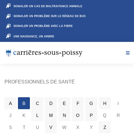
SIGNALER UN CAS DE MALTRAITANCE ANIMALE
SIGNALER UN PROBLÈME SUR LE RÉSEAU DE BUS
SIGNALER UN PROBLÈME AVEC LA FIBRE
UNE NAISSANCE, UN ARBRE
PROFESSIONNELS DE SANTÉ
A
B
C
D
E
F
G
H
I
J
K
L
M
N
O
P
Q
R
S
T
U
V
W
X
Y
Z