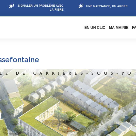
SIGNALER UN PROBLÈME AVEC
UNE NAISSANCE, UN ARBRE
LA FIBRE
EN UN CLIC
MA MAIRIE
F
ssefontaine