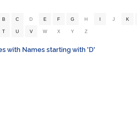
B
C
D
E
F
G
H
I
J
K
T
U
V
W
X
Y
Z
es with Names starting with 'D'