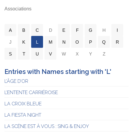
Associations
A
B
C
D
E
F
G
H
I
J
K
L
M
N
O
P
Q
R
S
T
U
V
W
X
Y
Z
Entries with Names starting with 'L'
L’ÂGE D’OR
L’ENTENTE CARRIÉROISE
LA CROIX BLEUE
LA FIESTA NIGHT
LA SCÈNE EST À VOUS : SING & ENJOY