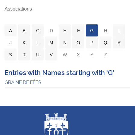
Associations
A
B
C
D
E
F
G
H
I
J
K
L
M
N
O
P
Q
R
S
T
U
V
W
X
Y
Z
Entries with Names starting with 'G'
GRAINE DE FÉES