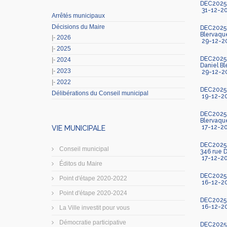
DEC2025-
31-12-2
Arrêtés municipaux
Décisions du Maire
DEC2025-1
Blervaque
|-
2026
29-12-2
|-
2025
DEC2025-1
|-
2024
Daniel Bl
|-
2023
29-12-2
|-
2022
DEC2025-1
Délibérations du Conseil municipal
19-12-2
DEC2025-1
Blervaqu
17-12-2
VIE MUNICIPALE
DEC2025-1
Conseil municipal
346 rue 
17-12-2
Éditos du Maire
DEC2025-
Point d'étape 2020-2022
16-12-2
Point d'étape 2020-2024
DEC2025-
16-12-2
La Ville investit pour vous
Démocratie participative
DEC2025-1