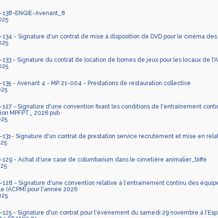
-138-ENGIE-Avenant_8
025
34 - Signature d'un contrat de mise à disposition de DVD pour le cinéma des
025
33 - Signature du contrat de location de bornes de jeux pour les locaux de l'
025
35 - Avenant 4 - MP 21-004 - Prestations de restauration collective
025
27 - Signature d'une convention fixant les conditions de l'entraînement con
ation MPFPT_ 2026 pub
025
31- Signature d'un contrat de prestation service recrutement et mise en relati
025
29 - Achat d'une case de columbarium dans le cimetière animalier_biffé
025
28 - Signature d'une convention relative à l'entrainement continu des équi
e (ACPM) pour l'année 2026
025
25 - Signature d'un contrat pour l'évènement du samedi 29 novembre à l'E