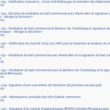
155 - Notification Avenant 9 - 2019-006 Nettoyage et entretien des bâtime
025
54- Décision de résiliation du bail commercial avec Marée Ben et signature d
 - abroge la décision n
025
53 - Résiliation du bail commercial le Bonheur de Chanteloup et signature du
ervaque - Abroge la décision n
025
52 - Notification du marché 2025-014 AMO pour la rédaction et analyse du ma
025
51 - Résiliation du bail commercial avec Marée Ben et la signature du bail co
e
025
50 - Résiliation du bail commercial avec le Bonheur de Chanteloup et la sign
Daniel Blervaque
025
149- Signature d'une convention de formation de premiers secours pub
025
148 - Maintenance annuelle des kits d'alerte commerce
025
47 - Signature d'un contrat d'apprentissage BPJEPS Activités Physiques pour