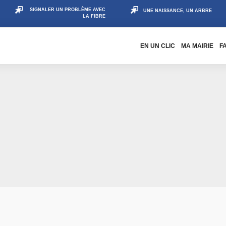
SIGNALER UN PROBLÈME AVEC
UNE NAISSANCE, UN ARBRE
LA FIBRE
EN UN CLIC
MA MAIRIE
F