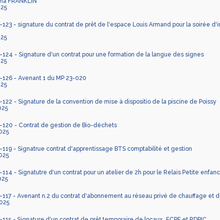
tha FRANKLIN
025
23 - signature du contrat de prêt de l'espace Louis Armand pour la soirée d'
025
24 - Signature d'un contrat pour une formation de la langue des signes
025
126 - Avenant 1 du MP 23-020
025
22 - Signature de la convention de mise à dispositio de la piscine de Poissy
025
120 - Contrat de gestion de Bio-déchets
025
19 - Signatrue contrat d'apprentissage BTS comptabilité et gestion
025
14 - Signatutre d'un contrat pour un atelier de 2h pour le Relais Petite enfa
025
17 - Avenant n.2 du contrat d'abonnement au réseau privé de chauffage et d
025
15 - Signature d'un contrat de prêt temporaire de locaux_FCPE et RDPIC