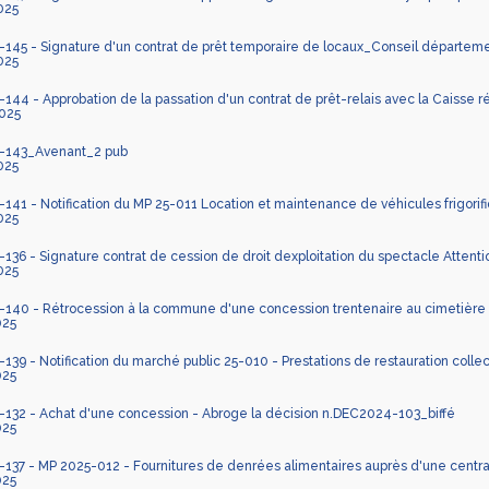
025
45 - Signature d'un contrat de prêt temporaire de locaux_Conseil départem
025
44 - Approbation de la passation d'un contrat de prêt-relais avec la Caisse re
025
-143_Avenant_2 pub
025
41 - Notification du MP 25-011 Location et maintenance de véhicules frigorif
025
36 - Signature contrat de cession de droit dexploitation du spectacle Attention,
025
40 - Rétrocession à la commune d'une concession trentenaire au cimetière d
025
39 - Notification du marché public 25-010 - Prestations de restauration collec
025
132 - Achat d'une concession - Abroge la décision n.DEC2024-103_biffé
025
37 - MP 2025-012 - Fournitures de denrées alimentaires auprès d'une centra
025