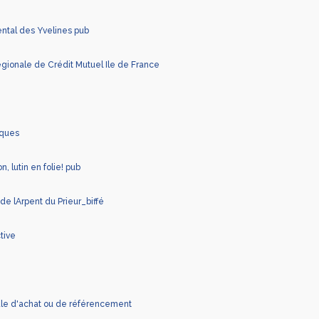
ental des Yvelines pub
́gionale de Crédit Mutuel Ile de France
iques
 lutin en folie! pub
e lArpent du Prieur_biffé
tive
le d'achat ou de référencement