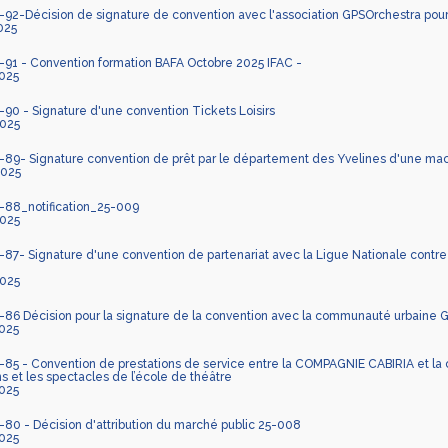
92-Décision de signature de convention avec l'association GPSOrchestra pour
025
91 - Convention formation BAFA Octobre 2025 IFAC -
025
90 - Signature d'une convention Tickets Loisirs
025
89- Signature convention de prêt par le département des Yvelines d'une machi
025
88_notification_25-009
025
7- Signature d'une convention de partenariat avec la Ligue Nationale contre l
025
86 Décision pour la signature de la convention avec la communauté urbaine 
025
85 - Convention de prestations de service entre la COMPAGNIE CABIRIA et la c
ons et les spectacles de l’école de théâtre
025
0 - Décision d'attribution du marché public 25-008
025