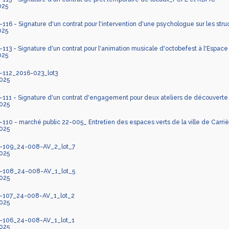
025
16 - Signature d'un contrat pour l'intervention d'une psychologue sur les stru
025
13 - Signature d'un contrat pour l'animation musicale d'octobefest à l'Espa
025
112_2016-023_lot3
025
111 - Signature d'un contrat d'engagement pour deux ateliers de découverte
025
10 - marché public 22-005_ Entretien des espaces verts de la ville de Carrie
025
-109_24-008-AV_2_lot_7
025
-108_24-008-AV_1_lot_5
025
-107_24-008-AV_1_lot_2
025
-106_24-008-AV_1_lot_1
025