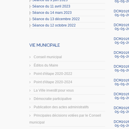
|-
Séance du 9 juin 2023
05-05-2
|-
Séance du 11 avril 2023
DCM2026-3
|-
Séance du 14 mars 2023
05-05-2
|-
Séance du 13 décembre 2022
DCM2026-
|-
Séance du 12 octobre 2022
05-05-2
DCM2026-4
05-05-2
VIE MUNICIPALE
DCM2026-4
05-05-2
Conseil municipal
Éditos du Maire
DCM2026
05-05-2
Point d'étape 2020-2022
DCM2026
Point d'étape 2020-2024
05-05-2
La Ville investit pour vous
DCM2026
05-05-2
Démocratie participative
Publication des actes administratifs
DCM2026-
05-05-2
Principales décisions votées par le Conseil
DCM2026-
municipal
05-05-2