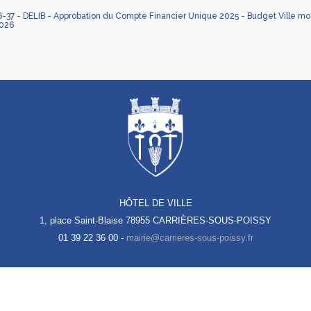
37 - DELIB - Approbation du Compte Financier Unique 2025 - Budget Ville modi
026
HÔTEL DE VILLE
1, place Saint-Blaise
78955 CARRIÈRES-SOUS-POISSY
01 39 22 36 00 -