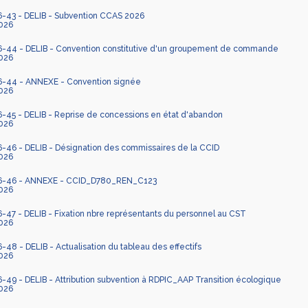
43 - DELIB - Subvention CCAS 2026
026
44 - DELIB - Convention constitutive d'un groupement de commande
026
44 - ANNEXE - Convention signée
026
45 - DELIB - Reprise de concessions en état d'abandon
026
46 - DELIB - Désignation des commissaires de la CCID
026
-46 - ANNEXE - CCID_D780_REN_C123
026
47 - DELIB - Fixation nbre représentants du personnel au CST
026
8 - DELIB - Actualisation du tableau des effectifs
026
9 - DELIB - Attribution subvention à RDPIC_AAP Transition écologique
026