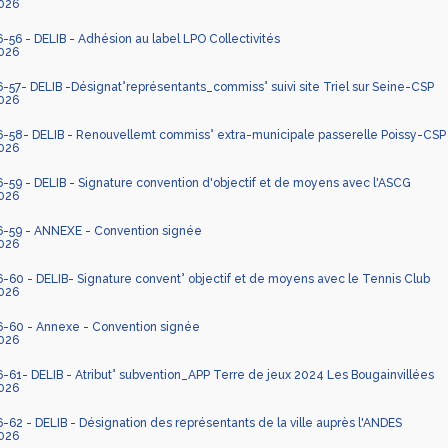
026
6 - DELIB - Adhésion au label LPO Collectivités
026
7- DELIB -Désignat°représentants_commiss° suivi site Triel sur Seine-CSP
026
58- DELIB - Renouvellemt commiss° extra-municipale passerelle Poissy-CSP
026
59 - DELIB - Signature convention d'objectif et de moyens avec l'ASCG
026
59 - ANNEXE - Convention signée
026
60 - DELIB- Signature convent° objectif et de moyens avec le Tennis Club
026
60 - Annexe - Convention signée
026
1- DELIB - Atribut° subvention_APP Terre de jeux 2024 Les Bougainvillées
026
2 - DELIB - Désignation des représentants de la ville auprès l'ANDES
026