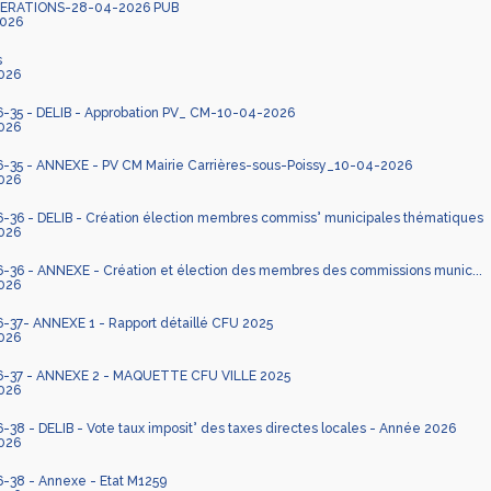
IBERATIONS-28-04-2026 PUB
026
s
026
35 - DELIB - Approbation PV_ CM-10-04-2026
026
35 - ANNEXE - PV CM Mairie Carrières-sous-Poissy_10-04-2026
026
36 - DELIB - Création élection membres commiss° municipales thématiques
026
36 - ANNEXE - Création et élection des membres des commissions munic...
026
37- ANNEXE 1 - Rapport détaillé CFU 2025
026
-37 - ANNEXE 2 - MAQUETTE CFU VILLE 2025
026
8 - DELIB - Vote taux imposit° des taxes directes locales - Année 2026
026
38 - Annexe - Etat M1259