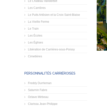
Le Château Vanderbilt
Les Carrières
Le Puits Artésien et la Croix Saint-Blaise
La Vieille Ferme
Le Train
Les Écoles
Les Églises
Libération de Carrières-sous-Poissy
Cimetières
PERSONNALITÉS CARRIÉROISES
Freddy Durrleman
Saturnin Fabre
Octave Mirbeau
Clarissa Jean-Philippe