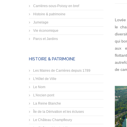
Carrières-sous-Poissy en bref
Histoire & patrimoine
Lovée 
Jumelage
le cha
Vie économique
divers
Parcs et Jardins
qui bor
aux e
flott
HISTOIRE & PATRIMOINE
autre
de ca
Les Maires de Carrières depuis 1789
L'Hôtel de Ville
Le Nom
L'Ancien pont
La Reine Blanche
Île de la Dérivation et les écluses
Le Château Champfleury