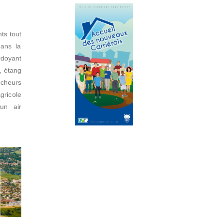
ts tout
dans la
rdoyant
e, étang
cheurs
ricole
un air